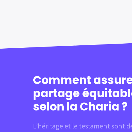
Comment assure
partage équitabl
selon la Charia ?
L’héritage et le testament sont d