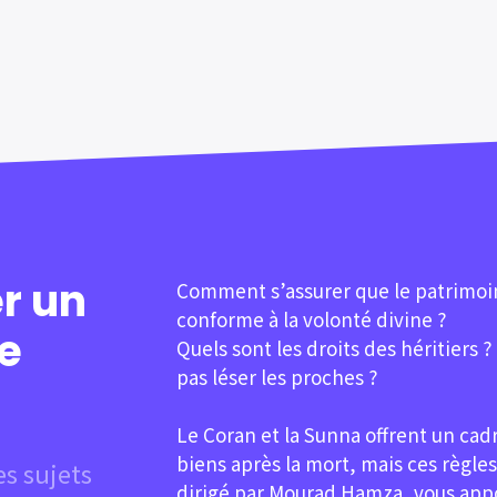
r un
Comment s’assurer que le patrimoine
conforme à la volonté divine ?
e
Quels sont les droits des héritiers ?
pas léser les proches ?
Le Coran et la Sunna offrent un cadr
biens après la mort, mais ces règle
es sujets
dirigé par Mourad Hamza, vous ap