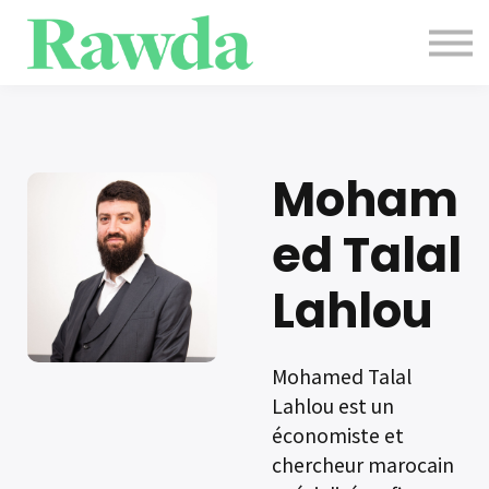
Evènements
Contact
Blog
Se connecter
S'inscrire
Moham
ed Talal
Lahlou
Mohamed Talal
Lahlou est un
économiste et
chercheur marocain