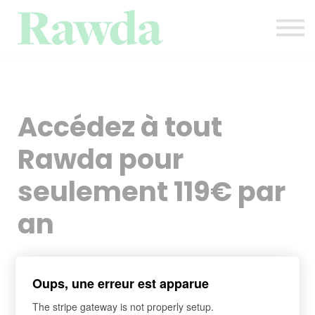
Evènements
Contact
Blog
Se connecter
S'inscrire
Accédez à tout
Rawda pour
seulement 119€ par
an
Un accès illimité à plus de 600 heures de cours
Oups, une erreur est apparue
islamiques en ligne
The stripe gateway is not properly setup.