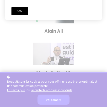
OK
Alain Ali
Mustafa Kastit
Nous utilisons les cookies pour vous offrir une expérience optimale et
une communication pertinente.
En savoir plus
ou
accepter les cookies individuels
.
J'ai compris