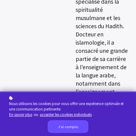
spécialisé dans la
spiritualité
musulmane et les
sciences du Hadith.
Docteur en
islamologie, il a
consacré une grande
partie de sa carrière
à l'enseignement de
la langue arabe,
notamment dans
l'enseignement
secondaire et à
Nous utilisons les cookies pour vous offrir une expérience optimale et
l'Université Charles
une communication pertinente.
En savoir plus
ou
accepter les cookies individuels
.
de Gaulle de Lille
J'ai compris