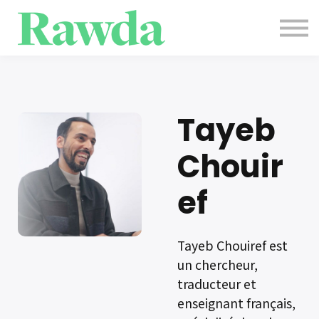
Evènements
Contact
Blog
Se connecter
S'inscrire
Tayeb
Chouir
ef
Tayeb Chouiref est
un chercheur,
traducteur et
enseignant français,